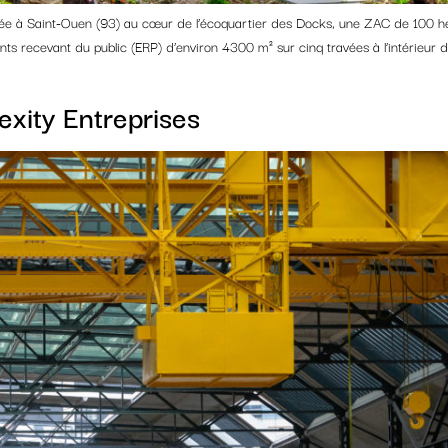
tuée à Saint-Ouen (93) au cœur de l’écoquartier des Docks, une ZAC de 100 hect
ts recevant du public (ERP) d’environ 4300 m² sur cinq travées à l’intérieu
xity Entreprises