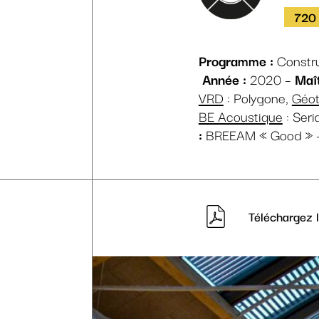
720
Programme :
Constru
Année :
2020 –
Maî
VRD
: Polygone,
Géo
BE Acoustique
: Seri
:
BREEAM « Good » 
Téléchargez l