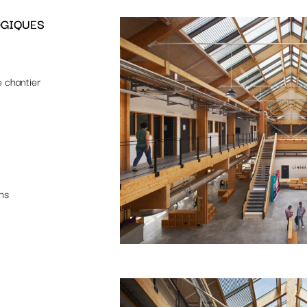
e chantier
ns