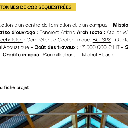
 TONNES DE CO2 SÉQUESTRÉES
ction d’un centre de formation et d’un campus –
Missio
trise d’ouvrage :
Fonciere Atland
Architecte :
Atelier 
technicien
: Compétence Géotechnique,
BC-SPS
: Quali
al Acoustique –
Coût des travaux :
17 500 000 € HT –
S
–
Crédits images :
©camillegharbi – Michel Blossier
a fiche projet