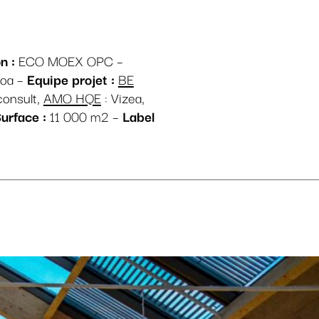
n :
ECO MOEX OPC –
Woa –
Equipe projet :
BE
consult,
AMO HQE
: Vizea,
urface :
11 000 m2 –
Label