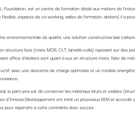
L Foundation, est un centre de formation dédié aux métiers de l’indu
 flexible, espaces de co-working, salles de formation, ateliers) il a pou
e environnementale de qualité, une solution constructive bas carbone
n structure bois (mixte MOB, CLT, lamellé-collé) reposant sur des po
sant office d’ateliers sont quant à eux en structure mixte, faite de méta
ctif, avec une descente de charge optimisée et un modèle énergétique
 nuisance.
al, le parti-pris est de conserver les matériaux bruts et visibles (struc
pes d’Innovia Développement ont initié un processus BIM et accordé un
s pour répondre à cette contrainte avec succès.