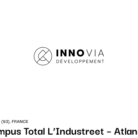
 (93), FRANCE
pus Total L’Industreet – Atla