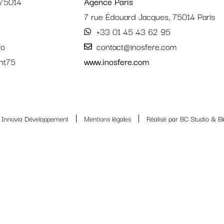
 75014
Agence Paris
7 rue Édouard Jacques, 75014 Paris
+33 01 45 43 62 95
ro
contact@inosfere.com
nt75
www.inosfere.com
Innovia Développement
Mentions légales
Réalisé par
BC Studio
&
B